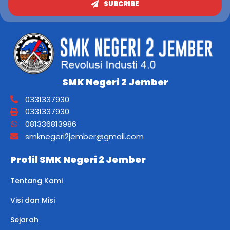
SUBCRIBE
SMK Negeri 2 Jember
0331337930
0331337930
081336813986
smknegeri2jember@gmail.com
Profil SMK Negeri 2 Jember
Tentang Kami
Visi dan Misi
Sejarah