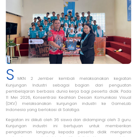
S
MKN 2 Jember kembali melaksanakan kegiatan
Kunjungan Industri sebagai bagian dari penguatan
pembelajaran berbasis dunia kerja bagi peserta didik. Pada
11 Mei 2026, Konsentrasi Keahlian Desain Komunikasi Visual
(DKV) melaksanakan kunjungan industri ke GameLab
Indonesia yang berlokasi di Salatiga.
Kegiatan ini diikuti oleh 36 siswa dan didampingi oleh 3 guru.
Kunjungan industri ini bertujuan untuk memberikan
pengalaman langsung kepada peserta didik mengenai