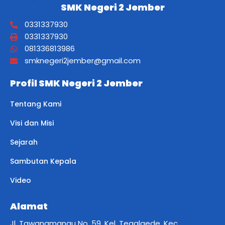
SMK Negeri 2 Jember
0331337930
0331337930
081336813986
smknegeri2jember@gmail.com
Profil SMK Negeri 2 Jember
Tentang Kami
Visi dan Misi
Sejarah
Sambutan Kepala
Video
Alamat
Jl. Tawangmangu No. 59, Kel. Tegalgede, Kec.