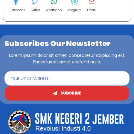
Facebook
Twitter
Whatsapp
Telegram
Email
Subscribes Our Newsletter
Lorem ipsum dolor sit amet, consectetur adipiscing elit.
Phasellus sit amet eleifend nulla.
SUBCRIBE