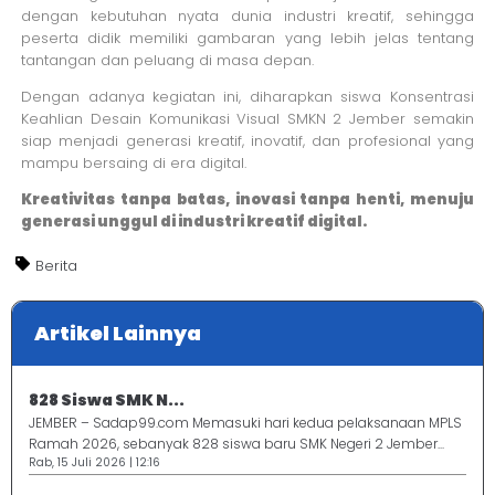
dengan kebutuhan nyata dunia industri kreatif, sehingga
peserta didik memiliki gambaran yang lebih jelas tentang
tantangan dan peluang di masa depan.
Dengan adanya kegiatan ini, diharapkan siswa Konsentrasi
Keahlian Desain Komunikasi Visual SMKN 2 Jember semakin
siap menjadi generasi kreatif, inovatif, dan profesional yang
mampu bersaing di era digital.
Kreativitas tanpa batas, inovasi tanpa henti, menuju
generasi unggul di industri kreatif digital.
Berita
Artikel Lainnya
828 Siswa SMK N...
JEMBER – Sadap99.com Memasuki hari kedua pelaksanaan MPLS
Ramah 2026, sebanyak 828 siswa baru SMK Negeri 2 Jember...
Rab, 15 Juli 2026 | 12:16