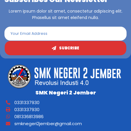
Lorem ipsum dolor sit amet, consectetur adipiscing elit.
Phasellus sit amet eleifend nulla.
SUBCRIBE
SMK Negeri 2 Jember
0331337930
0331337930
081336813986
smknegeri2jember@gmail.com