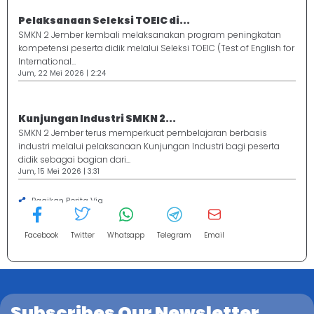
Pelaksanaan Seleksi TOEIC di...
SMKN 2 Jember kembali melaksanakan program peningkatan
kompetensi peserta didik melalui Seleksi TOEIC (Test of English for
International...
Jum, 22 Mei 2026 | 2:24
Kunjungan Industri SMKN 2...
SMKN 2 Jember terus memperkuat pembelajaran berbasis
industri melalui pelaksanaan Kunjungan Industri bagi peserta
didik sebagai bagian dari...
Jum, 15 Mei 2026 | 3:31
Bagikan Berita Via
Facebook
Twitter
Whatsapp
Telegram
Email
Subscribes Our Newsletter