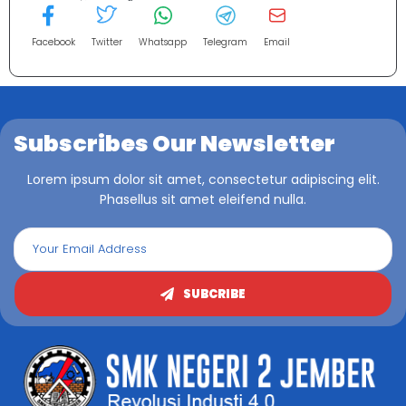
Facebook
Twitter
Whatsapp
Telegram
Email
Subscribes Our Newsletter
Lorem ipsum dolor sit amet, consectetur adipiscing elit.
Phasellus sit amet eleifend nulla.
SUBCRIBE