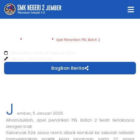
Beranda
Tak Berkategori
Apel Penarikan PKL Batch 2
Apel Penarikan PKL Batch 2
Diterbitkan : Kam, 26 Februari 2026
Penulis : Zainal Abidin
Bagikan Berita
J
ember, 5 Januari 2026
Alhamdulillah, apel penarikan PKL Batch 2 telah terlaksana
dengan baik.
Sebanyak 624 siswa resmi ditarik kembali ke sekolah setelah
menyelesaikan praktik kerja lapangan, serta 32 siswa