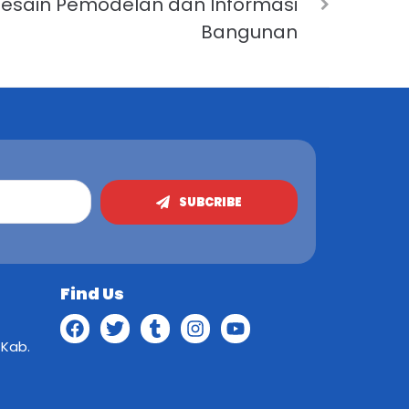
k Desain Pemodelan dan Informasi
Bangunan
SUBCRIBE
Find Us
 Kab.