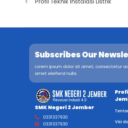
Profil Teknik Instalasi Listrik
Subscribes Our Newsle
Lorem ipsum dolor sit amet, consectetur adip
amet eleifend nulla.
Prof
Jem
SMK Negeri 2 Jember
Tenta
0331337930
Visi d
0331337930