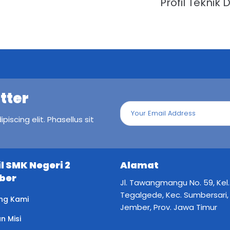
Profil Tekni
tter
iscing elit. Phasellus sit
il SMK Negeri 2
Alamat
ber
Jl. Tawangmangu No. 59, Kel.
Tegalgede, Kec. Sumbersari,
ng Kami
Jember, Prov. Jawa Timur
an Misi