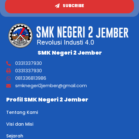
SUBCRIBE
SMK Negeri 2 Jember
0331337930
0331337930
081336813986
smknegeri2jember@gmail.com
Profil SMK Negeri 2 Jember
Tentang Kami
Visi dan Misi
Sejarah