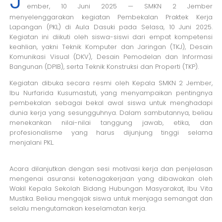
J
ember, 10 Juni 2025 — SMKN 2 Jember
menyelenggarakan kegiatan Pembekalan Praktek Kerja
Lapangan (PKL) di Aula Dasuki pada Selasa, 10 Juni 2025.
Kegiatan ini diikuti oleh siswa-siswi dari empat kompetensi
keahlian, yakni Teknik Komputer dan Jaringan (TKJ), Desain
Komunikasi Visual (DKV), Desain Pemodelan dan Informasi
Bangunan (DPIB), serta Teknik Konstruksi dan Properti (TKP).
Kegiatan dibuka secara resmi oleh Kepala SMKN 2 Jember,
Ibu Nurfarida Kusumastuti, yang menyampaikan pentingnya
pembekalan sebagai bekal awal siswa untuk menghadapi
dunia kerja yang sesungguhnya. Dalam sambutannya, beliau
menekankan nilai-nilai tanggung jawab, etika, dan
profesionalisme yang harus dijunjung tinggi selama
menjalani PKL.
Acara dilanjutkan dengan sesi motivasi kerja dan penjelasan
mengenai asuransi ketenagakerjaan yang dibawakan oleh
Wakil Kepala Sekolah Bidang Hubungan Masyarakat, Ibu Vita
Mustika. Beliau mengajak siswa untuk menjaga semangat dan
selalu mengutamakan keselamatan kerja.