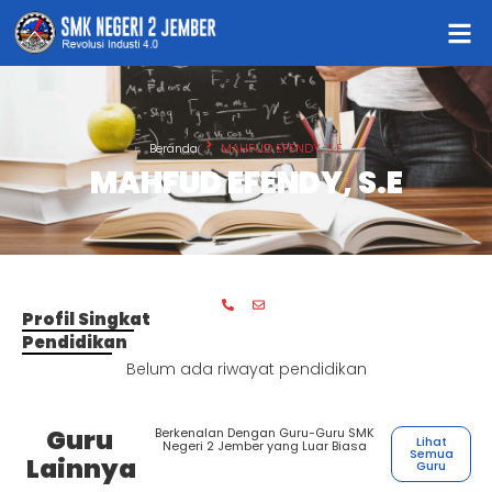
Beranda
MAHFUD EFENDY, S.E
MAHFUD EFENDY, S.E
Profil Singkat
Pendidikan
Belum ada riwayat pendidikan
Guru
Berkenalan Dengan Guru-Guru SMK
Lihat
Negeri 2 Jember yang Luar Biasa
Semua
Lainnya
Guru