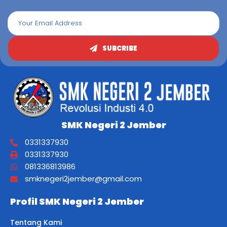
SUBCRIBE
SMK Negeri 2 Jember
0331337930
0331337930
081336813986
smknegeri2jember@gmail.com
Profil SMK Negeri 2 Jember
Tentang Kami