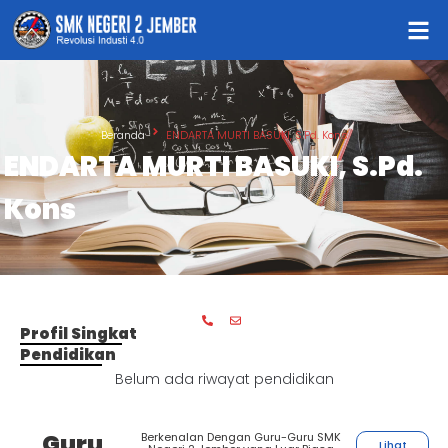
Beranda
ENDARTA MURTI BASUKI, S.Pd. Kons
ENDARTA MURTI BASUKI, S.Pd.
Kons
Profil Singkat
Pendidikan
Belum ada riwayat pendidikan
Guru
Berkenalan Dengan Guru-Guru SMK
Lihat