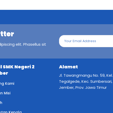
tter
iscing elit. Phasellus sit
il SMK Negeri 2
Alamat
ber
Jl. Tawangmangu No. 59, Kel.
Tegalgede, Kec. Sumbersari,
ng Kami
Jember, Prov. Jawa Timur
an Misi
ah
tan Kepala