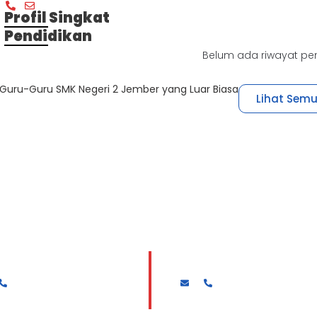
Profil Singkat
Pendidikan
Belum ada riwayat pe
Guru-Guru SMK Negeri 2 Jember yang Luar Biasa
Lihat Sem
 SURYANTO, S.Pd. MT
Dra. SRI WIHANDARI