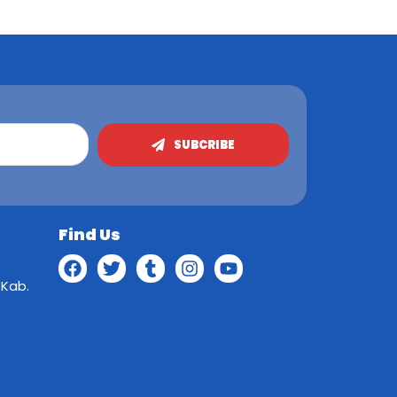
SUBCRIBE
Find Us
 Kab.