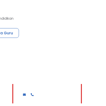
ndidikan
ua Guru
Drs. H. JUMADI