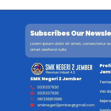
Subscribes Our Newsle
Lorem ipsum dolor sit amet, consectetur adip
amet eleifend nulla.
Prof
Jem
SMK Negeri 2 Jember
Tenta
0331337930
Visi d
0331337930
081336813986
Sejar
smknegeri2jember@gmail.com
Sambu