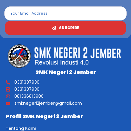
SUBCRIBE
SMK Negeri 2 Jember
0331337930
0331337930
081336813986
smknegeri2jember@gmail.com
Profil SMK Negeri 2 Jember
Tentang Kami