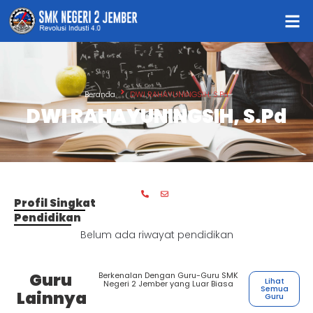
Beranda
DWI RAHAYUNINGSIH, S.Pd
DWI RAHAYUNINGSIH, S.Pd
Profil Singkat
Pendidikan
Belum ada riwayat pendidikan
Guru
Berkenalan Dengan Guru-Guru SMK
Lihat
Negeri 2 Jember yang Luar Biasa
Semua
Lainnya
Guru