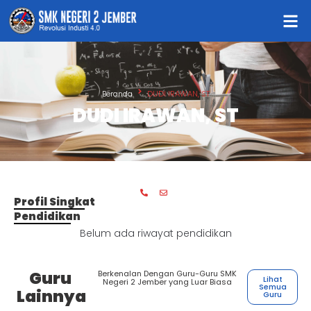
Beranda
DUDI IRAWAN, ST
DUDI IRAWAN, ST
Profil Singkat
Pendidikan
Belum ada riwayat pendidikan
Guru
Berkenalan Dengan Guru-Guru SMK
Lihat
Negeri 2 Jember yang Luar Biasa
Semua
Lainnya
Guru