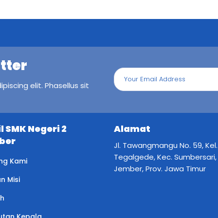
tter
iscing elit. Phasellus sit
il SMK Negeri 2
Alamat
ber
Jl. Tawangmangu No. 59, Kel.
Tegalgede, Kec. Sumbersari,
ng Kami
Jember, Prov. Jawa Timur
an Misi
ah
tan Kepala