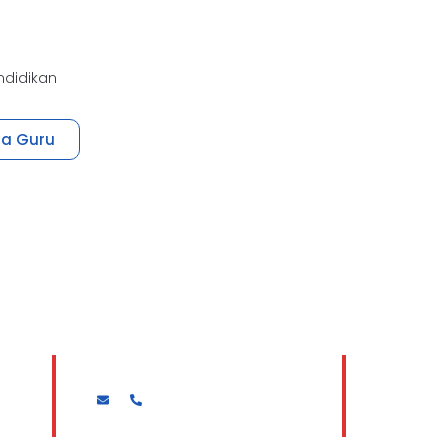
ndidikan
ua Guru
Drs. H. JUMADI