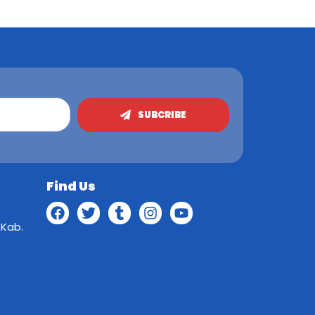
SUBCRIBE
Find Us
 Kab.