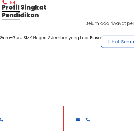
Profil Singkat
Pendidikan
Belum ada riwayat pe
Guru-Guru SMK Negeri 2 Jember yang Luar Biasa
Lihat Sem
 SURYANTO, S.Pd. MT
Dra. SRI WIHANDARI