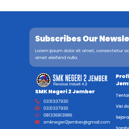
Subscribes Our Newsle
Lorem ipsum dolor sit amet, consectetur adip
amet eleifend nulla.
Prof
Jem
SMK Negeri 2 Jember
Tenta
0331337930
Visi d
0331337930
081336813986
Sejar
smknegeri2jember@gmail.com
Sambu