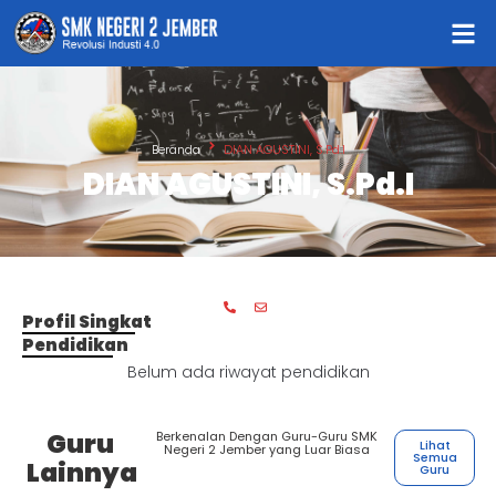
Beranda
DIAN AGUSTINI, S.Pd.I
DIAN AGUSTINI, S.Pd.I
Profil Singkat
Pendidikan
Belum ada riwayat pendidikan
Guru
Berkenalan Dengan Guru-Guru SMK
Lihat
Negeri 2 Jember yang Luar Biasa
Semua
Lainnya
Guru