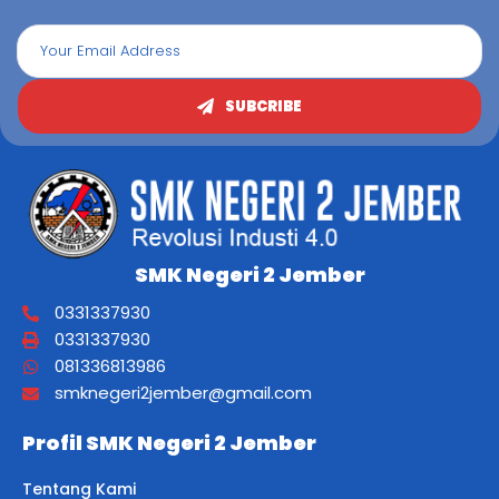
SUBCRIBE
SMK Negeri 2 Jember
0331337930
0331337930
081336813986
smknegeri2jember@gmail.com
Profil SMK Negeri 2 Jember
Tentang Kami