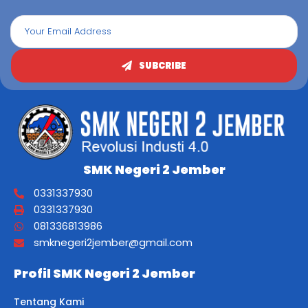
SUBCRIBE
SMK Negeri 2 Jember
0331337930
0331337930
081336813986
smknegeri2jember@gmail.com
Profil SMK Negeri 2 Jember
Tentang Kami