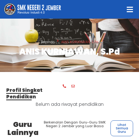
Beranda
ANIS KURNIAWAN, S.Pd
ANIS KURNIAWAN, S.Pd
Profil Singkat
Pendidikan
Belum ada riwayat pendidikan
Guru
Berkenalan Dengan Guru-Guru SMK
Lihat
Negeri 2 Jember yang Luar Biasa
Semua
Lainnya
Guru