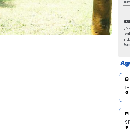
Jum,
Ku
SMK
ber
Ind
Jum,
Ag
IH
SP