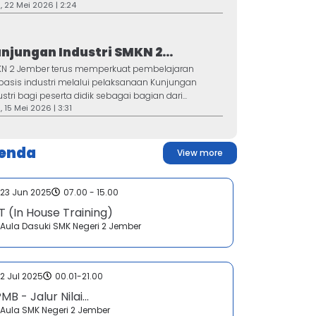
 22 Mei 2026 | 2:24
njungan Industri SMKN 2...
N 2 Jember terus memperkuat pembelajaran
basis industri melalui pelaksanaan Kunjungan
ustri bagi peserta didik sebagai bagian dari...
 15 Mei 2026 | 3:31
enda
View more
23 Jun 2025
07.00 - 15.00
T (In House Training)
Aula Dasuki SMK Negeri 2 Jember
2 Jul 2025
00.01-21.00
MB - Jalur Nilai...
Aula SMK Negeri 2 Jember