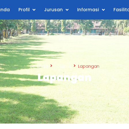
anda
Profil
Jurusan
Informasi
Fasilit
Beranda
Fasilitas
Lapangan
Lapangan