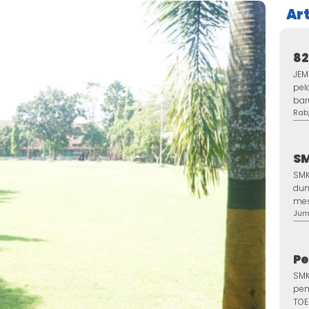
Art
82
JEM
pel
bar
Rab,
SM
SMK
dun
mesi
Jum,
Pe
SMK
pen
TOEI