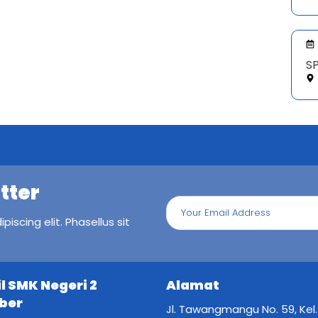
SP
tter
iscing elit. Phasellus sit
il SMK Negeri 2
Alamat
ber
Jl. Tawangmangu No. 59, Kel.