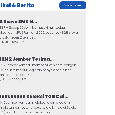
ikel & Berita
View more
8 Siswa SMK N...
BER – Sadap99.com Memasuki hari kedua
aksanaan MPLS Ramah 2026, sebanyak 828 siswa
u SMK Negeri 2 Jember...
 15 Juli 2026 | 12:16
KN 2 Jember Terima...
N 2 Jember kembali memperkuat sinergi dengan
ia industri melalui kegiatan penyerahan hibah
n alat berat dari PT...
 19 Juni 2026 | 1:41
laksanaan Seleksi TOEIC di...
N 2 Jember kembali melaksanakan program
ingkatan kompetensi peserta didik melalui Seleksi
C (Test of English for International...