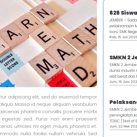
828 Siswa
JEMBER – Sada
pelaksanaan 
baru SMK Neger
Rab, 15 Juli 2026
SMKN 2 J
SMKN 2 Jember
dunia industri
alat berat dari P
Jum, 19 Juni 2026
tur adipiscing elit, sed do eiusmod tempor
Pelaksana
 aliqua. Massa id neque aliquam vestibulum
SMKN 2 Jembe
maecenas pharetra convallis posuere morbi
peningkatan ko
s egestas sed. Purus non enim praesent
TOEIC (Test of E
enas ultricies mi eget mauris pharetra et.
Jum, 22 Mei 202
commodo nulla facilisi nullam vehicula. Sed