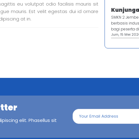
agittis eu volutpat odio facilisis mauris sit
Kunjungan
ue mauris. Est velit egestas dui id ornare
SMKN 2 Jembe
dipiscing at in.
berbasis indus
bagi peserta di
Jum, 15 Mei 2026
tter
iscing elit. Phasellus sit