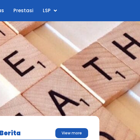
as
Prestasi
LSP
 Berita
View more