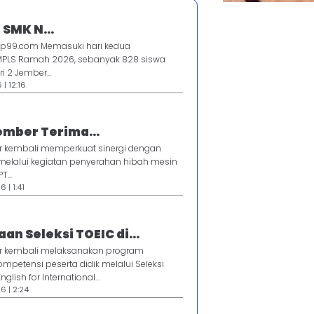
 SMK N...
p99.com Memasuki hari kedua
MPLS Ramah 2026, sebanyak 828 siswa
i 2 Jember...
 | 12:16
ember Terima...
 kembali memperkuat sinergi dengan
 melalui kegiatan penyerahan hibah mesin
T...
 | 1:41
an Seleksi TOEIC di...
r kembali melaksanakan program
mpetensi peserta didik melalui Seleksi
nglish for International...
6 | 2:24