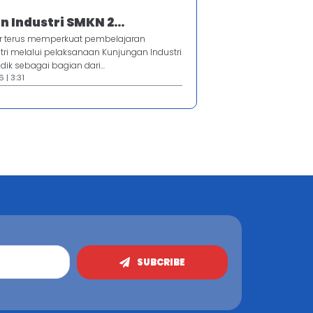
 Industri SMKN 2...
r terus memperkuat pembelajaran
tri melalui pelaksanaan Kunjungan Industri
dik sebagai bagian dari...
 | 3:31
SUBCRIBE