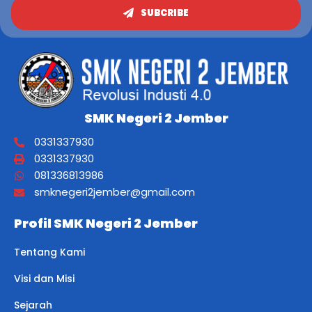
SUBCRIBE
SMK Negeri 2 Jember
0331337930
0331337930
081336813986
smknegeri2jember@gmail.com
Profil SMK Negeri 2 Jember
Tentang Kami
Visi dan Misi
Sejarah